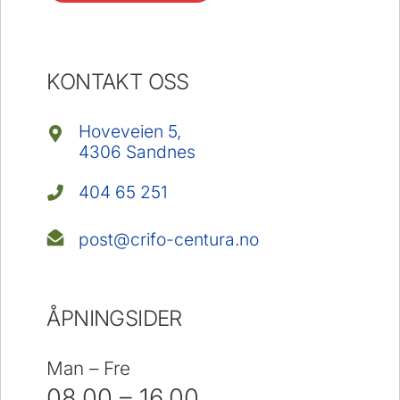
KONTAKT OSS
Hoveveien 5,
4306 Sandnes
404 65 251
post@crifo-centura.no
ÅPNINGSIDER
Man – Fre
08.00 – 16.00