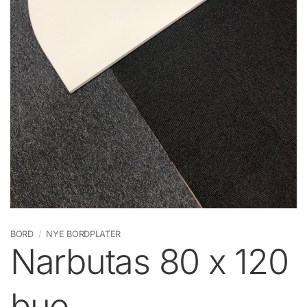
BORD
/
NYE BORDPLATER
Narbutas 80 x 120
bue