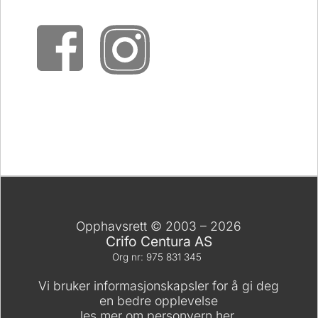
Opphavsrett © 2003 – 2026
Crifo Centura AS
Org nr: 975 831 345
Vi bruker informasjonskapsler for å gi deg
en bedre opplevelse
les mer om personvern her.