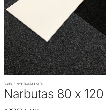
BORD
/
NYE BORDPLATER
Narbutas 80 x 120
kr
800,00