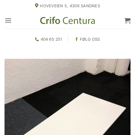
Skip
HOVEVEIEN 5, 4306 SANDNES
to
content
404 65 251
FØLG OSS