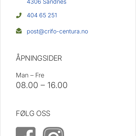
4306 Sandnes
404 65 251
post@crifo-centura.no
ÅPNINGSIDER
Man – Fre
08.00 – 16.00
FØLG OSS