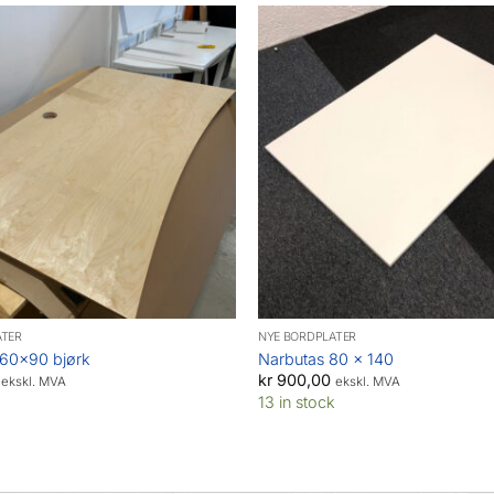
ATER
NYE BORDPLATER
160×90 bjørk
Narbutas 80 x 140
kr
900,00
ekskl. MVA
ekskl. MVA
13 in stock