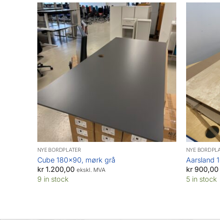
NYE BORDPLATER
NYE BORDPL
Cube 180×90, mørk grå
Aarsland 
kr
1.200,00
kr
900,00
ekskl. MVA
9 in stock
5 in stock