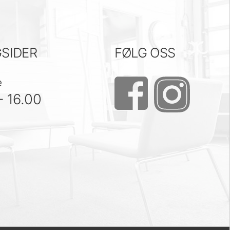
SIDER
FØLG OSS
e
– 16.00