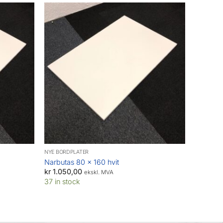
NYE BORDPLATER
Narbutas 80 x 160 hvit
kr
1.050,00
ekskl. MVA
37 in stock