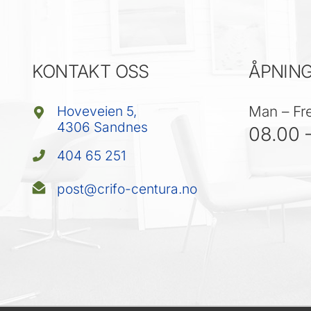
KONTAKT OSS
ÅPNING
Hoveveien 5,
Man – Fr
4306 Sandnes
08.00 
404 65 251
post@crifo-centura.no