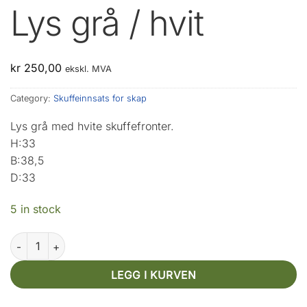
Lys grå / hvit
kr
250,00
ekskl. MVA
Category:
Skuffeinnsats for skap
Lys grå med hvite skuffefronter.
H:33
B:38,5
D:33
5 in stock
Lys grå / hvit quantity
LEGG I KURVEN