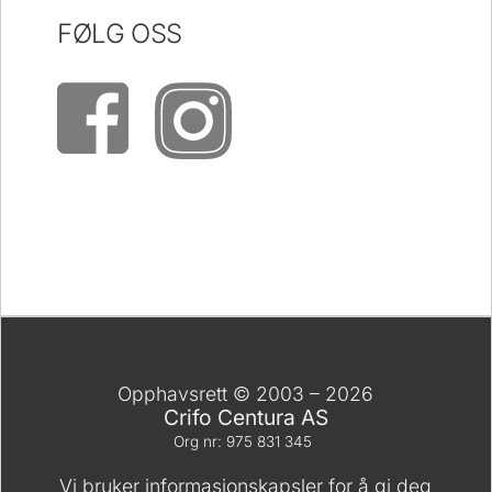
FØLG OSS
Opphavsrett © 2003 – 2026
Crifo Centura AS
Org nr: 975 831 345
Vi bruker informasjonskapsler for å gi deg