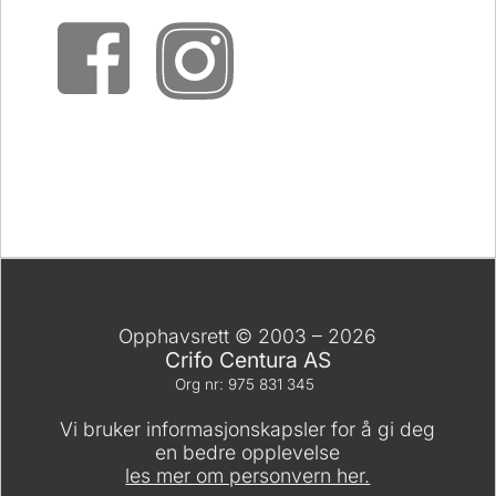
Opphavsrett © 2003 – 2026
Crifo Centura AS
Org nr: 975 831 345
Vi bruker informasjonskapsler for å gi deg
en bedre opplevelse
les mer om personvern her.