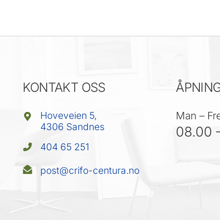
KONTAKT OSS
ÅPNING
Hoveveien 5,
Man – Fr
4306 Sandnes
08.00 
404 65 251
post@crifo-centura.no