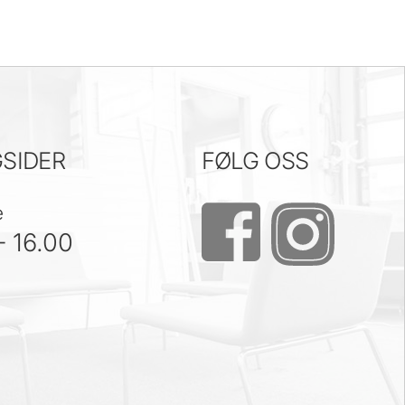
SIDER
FØLG OSS
e
– 16.00