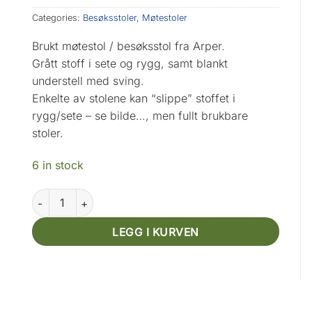
Categories:
Besøksstoler
,
Møtestoler
Brukt møtestol / besøksstol fra Arper.
Grått stoff i sete og rygg, samt blankt
understell med sving.
Enkelte av stolene kan “slippe” stoffet i
rygg/sete – se bilde…, men fullt brukbare
stoler.
6 in stock
Arper Catifa 46 m/sving. quantity
LEGG I KURVEN