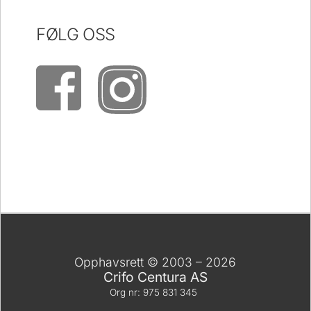
FØLG OSS
Opphavsrett © 2003 – 2026
Crifo Centura AS
Org nr: 975 831 345