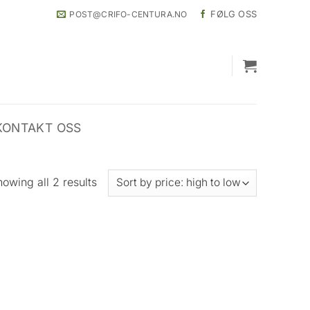
FØLG OSS
POST@CRIFO-CENTURA.NO
KONTAKT OSS
Sorted
owing all 2 results
by
price:
high
to
low