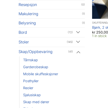
Resepsjon
(0)
Makulering
(1)
Belysning
SKUFFEINNS
(1)
Bjørk, 2 s
Bord
kr
250,00
(72)
1 in stock
Stoler
(145)
Skap/Oppbevaring
(41)
Tårnskap
Garderobeskap
Mobile skuffesksjoner
Posthyller
Reoler
Sjalusiskap
Skap med dører