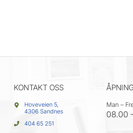
KONTAKT OSS
ÅPNING
Hoveveien 5,
Man – Fr
4306 Sandnes
08.00 
404 65 251