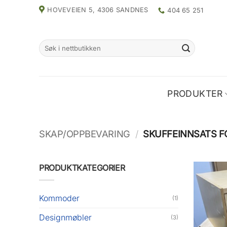
Skip
HOVEVEIEN 5, 4306 SANDNES
404 65 251
to
content
Search
for:
PRODUKTER
SKAP/OPPBEVARING
/
SKUFFEINNSATS F
PRODUKTKATEGORIER
Kommoder
(1)
Designmøbler
(3)